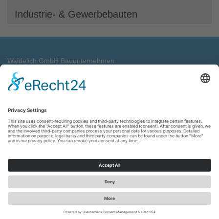
Industrie- & Gewerbebauten
Waidelich GmbH Bauunternehmen
Industriestrasse 11
71263 Weil der Stadt
Telefon: 0 70 33 - 69 32 3
E-Mail:
info@waidelich.de
Impressum
Datenschutz
AGBs
Cookie-Einstellungen
© 2026: Waidelich GmbH Bauunternehmung
| Webdesign &
Umsetzung:
Rotomedia